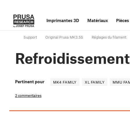
Imprimantes 3D
Matériaux
Pièces
Support
Original Prusa MK3.5S
Réglages du filament
Refroidissement
Pertinent pour
MK4 FAMILY
XL FAMILY
MMU FAM
2 commentaires