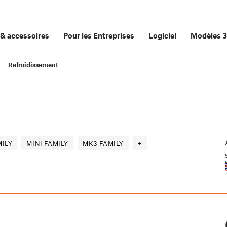
&
accessoires
Pour les Entreprises
Logiciel
Modèles 
Refroidissement
ILY
MINI FAMILY
MK3 FAMILY
+