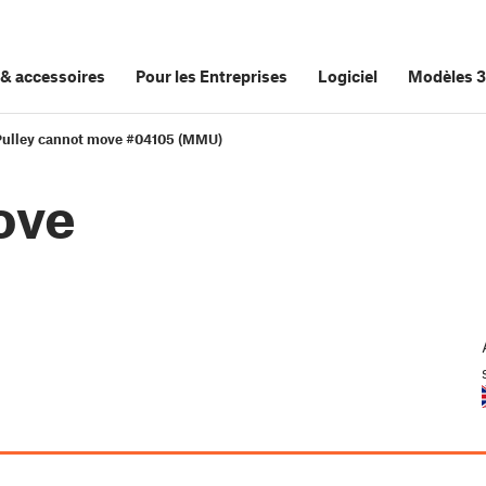
&
accessoires
Pour les Entreprises
Logiciel
Modèles 
Pulley cannot move #04105 (MMU)
ove