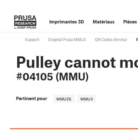
Imprimantes 3D
Matériaux
Pièces
Support
Original Prusa MMU3
QR Codes d'erreur
Pulley cannot m
#04105 (MMU)
Pertinent pour
MMU2S
MMU3