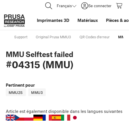
Français
Se connecter
Imprimantes 3D
Matériaux
Pièces
&
ac
Support
Original Prusa MMU3
QR Codes d'erreur
MMU S
MMU Selftest failed
#04315 (MMU)
Pertinent pour
MMU2S
MMU3
Article
est également disponible dans les langues suivantes