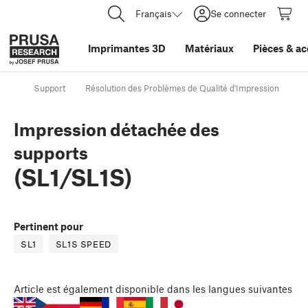
Français
Se connecter
Imprimantes 3D
Matériaux
Pièces
&
ac
Support
Résolution des Problèmes de Qualité d'Impression
Im
Impression détachée des
supports
(SL1/SL1S)
Pertinent pour
SL1
SL1S SPEED
Article
est également disponible dans les langues suivantes