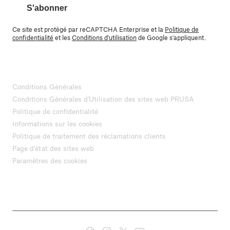
S'abonner
Ce site est protégé par reCAPTCHA Enterprise et la
Politique de
confidentialité
et les
Conditions d'utilisation
de Google s'appliquent.
Conditions Générales
Conditions Générales d'Utilisation des sites web PRUSA
Politique de confidentialité
Informations sur les cookies
Politique de traitement des réclamations clients
Page d'état des sites web
Paramètres des cookies