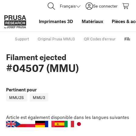
Français
Se connecter
Imprimantes 3D
Matériaux
Pièces
&
ac
Support
Original Prusa MMU3
QR Codes d'erreur
Filam
Filament ejected
#04507 (MMU)
Pertinent pour
MMU2S
MMU3
Article
est également disponible dans les langues suivantes