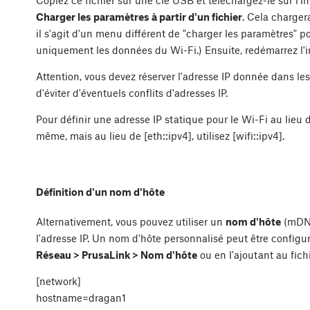
Copiez ce fichier sur une clé USB et téléchargez-le sur l'
Charger les paramètres à partir d'un fichier
. Cela charger
il s'agit d'un menu différent de "charger les paramètres" p
uniquement les données du Wi-Fi.) Ensuite, redémarrez l'
Attention, vous devez réserver l'adresse IP donnée dans le
d'éviter d'éventuels conflits d'adresses IP.
Pour définir une adresse IP statique pour le Wi-Fi au lieu 
même, mais au lieu de [eth::ipv4], utilisez [wifi::ipv4].
Définition d'un nom d'hôte
Alternativement, vous pouvez utiliser un
nom d'hôte
(mDNS)
l'adresse IP. Un nom d'hôte personnalisé peut être config
Réseau > PrusaLink > Nom d'hôte
ou en l'ajoutant au fichi
[network]
hostname=dragan1