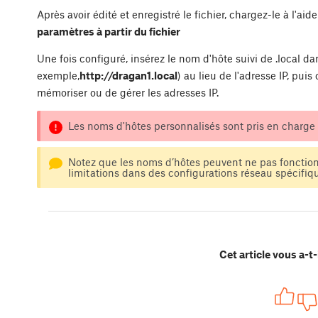
Après avoir édité et enregistré le fichier, chargez-le à l'a
paramètres à partir du fichier
Une fois configuré, insérez le nom d'hôte suivi de .local da
exemple,
http://dragan1.local
) au lieu de l'adresse IP, pui
mémoriser ou de gérer les adresses IP.
Les noms d'hôtes personnalisés sont pris en charge 
Notez que les noms d’hôtes peuvent ne pas fonction
limitations dans des configurations réseau spécifiq
Cet article vous a-t-i