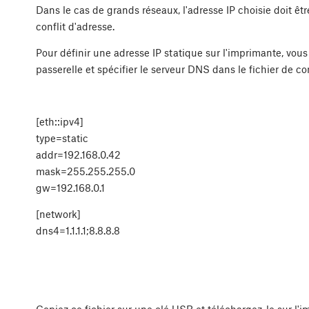
Dans le cas de grands réseaux, l'adresse IP choisie doit êt
conflit d'adresse.
Pour définir une adresse IP statique sur l'imprimante, vous 
passerelle et spécifier le serveur DNS dans le fichier de con
[eth::ipv4]
type=static
addr=192.168.0.42
mask=255.255.255.0
gw=192.168.0.1
[network]
dns4=1.1.1.1;8.8.8.8