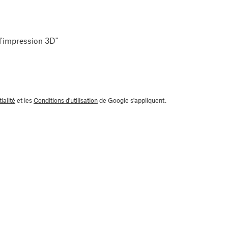
 l'impression 3D"
ialité
et les
Conditions d'utilisation
de Google s'appliquent.