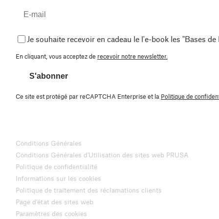
Je souhaite recevoir en cadeau le l'e-book les "Bases de
En cliquant, vous acceptez de
recevoir notre newsletter.
S'abonner
Ce site est protégé par reCAPTCHA Enterprise et la
Politique de confident
Conditions Générales
Conditions Générales d'Utilisation des sites web PRUSA
Politique de confidentialité
Informations sur les cookies
Politique de traitement des réclamations clients
Page d'état des sites web
Paramètres des cookies