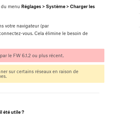
ide du menu
Réglages > Système > Charger les
ns votre navigateur (par
s connectez-vous. Cela élimine le besoin de
par le FW 6.1.2 ou plus récent.
ner sur certains réseaux en raison de
ues.
l été utile ?