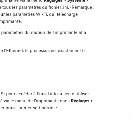
imprimante via le menu
Réglages > Système >
a tous les paramètres du fichier .ini. (Remarque :
our les paramètres Wi-Fi, qui télécharge
imprimante.
s paramètres du routeur de l'imprimante afin
de l'Ethernet, le processus est exactement le
 pour accéder à PrusaLink au lieu d'utiliser
uré via le menu de l'imprimante dans
Réglages >
er prusa_printer_settings.ini :