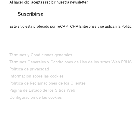
Al hacer clic, aceptas
recibir nuestra newsletter.
Suscribirse
Este sitio está protegido por reCAPTCHA Enterprise y se aplican la
Políti
Términos y Condiciones generales
Términos Generales y Condiciones de Uso de los sitios Web PRU
Política de privacidad
Información sobre las cookies
Política de Reclamaciones de los Clientes
Página de Estado de los Sitios Web
Configuración de las cookies