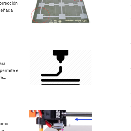
orrección
iseñada
ara
permite el
nte…
(como
dar