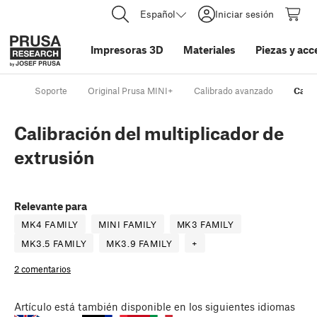
Español
Iniciar sesión
Impresoras 3D
Materiales
Piezas y acc
Soporte
Original Prusa MINI+
Calibrado avanzado
Calib
Calibración del multiplicador de
extrusión
Relevante para
MK4 FAMILY
MINI FAMILY
MK3 FAMILY
MK3.5 FAMILY
MK3.9 FAMILY
+
2 comentarios
Artículo
está también disponible en los siguientes idiomas