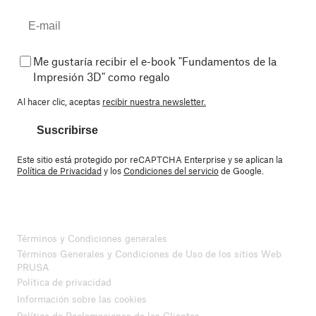
Me gustaría recibir el e-book "Fundamentos de la
Impresión 3D" como regalo
Al hacer clic, aceptas
recibir nuestra newsletter.
Suscribirse
Este sitio está protegido por reCAPTCHA Enterprise y se aplican la
Política de Privacidad
y los
Condiciones del servicio
de Google.
Términos y Condiciones generales
Términos Generales y Condiciones de Uso de los sitios Web
PRUSA
Política de privacidad
Información sobre las cookies
Política de Reclamaciones de los Clientes