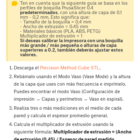
Ten en cuenta que la siguiente guía se basa en los
perfiles de boquilla PrusaSlicer 0.4
predeterminados
, con una altura de capa de 0,1
mm - 0,2 mm. Esto significa que:
- Tamaño de la boquilla = 0.4 mm
- Ancho de extrusión = 0.45 mm
- Materiales básicos (PLA, ABS, PETG)
Multiplicador de extrusión = 1
Si deseas calibrar la impresora con una boquilla
más grande / más pequeña o alturas de capa
superiores a 0.2, también deberás ajustar estos
valores.
Descarga el
Precision Method Cube STL
.
Rebámalo usando el Modo Vaso (Vase Mode) y la altura
de la capa que uses con más frecuencia e imprímelo.
Puedes encontrar el modo Vaso (Configuración de
impresión → Capas y perímetros → Vaso en espiral).
Realiza tres o más mediciones en el medio de cada
pared y calcula el espesor promedio general.
Calcula el multiplicador de extrusión usando la
siguiente fórmula:
Multiplicador de extrusión = (Ancho
de extrusión (0.45) / Espesor de pared medido