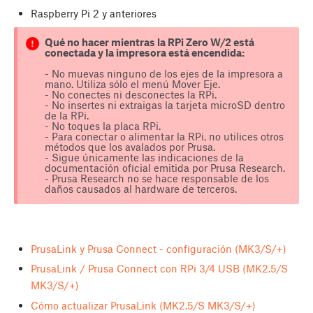
Raspberry Pi 2 y anteriores
Qué no hacer mientras la RPi Zero W/2 está
conectada y la impresora está encendida:
- No muevas ninguno de los ejes de la impresora a
mano. Utiliza sólo el menú Mover Eje.
- No conectes ni desconectes la RPi.
- No insertes ni extraigas la tarjeta microSD dentro
de la RPi.
- No toques la placa RPi.
- Para conectar o alimentar la RPi, no utilices otros
métodos que los avalados por Prusa.
- Sigue únicamente las indicaciones de la
documentación oficial emitida por Prusa Research.
- Prusa Research no se hace responsable de los
daños causados al hardware de terceros.
PrusaLink y Prusa Connect - configuración (MK3/S/+)
PrusaLink / Prusa Connect con RPi 3/4 USB (MK2.5/S
MK3/S/+)
Cómo actualizar PrusaLink (MK2.5/S MK3/S/+)