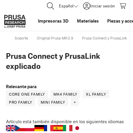
Español
Iniciar sesión
Impresoras 3D
Materiales
Piezas y acc
Soporte
Original Prusa MK3.9
Prusa Connect y PrusaLink
Prusa Connect y PrusaLink
explicado
Relevante para
CORE ONE FAMILY
MK4 FAMILY
XL FAMILY
PRO FAMILY
MINI FAMILY
+
Artículo
está también disponible en los siguientes idiomas