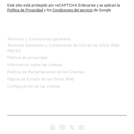
Este sitio está protegido por reCAPTCHA Enterprise y se aplican la
Política de Privacidad
y los
Condiciones del servicio
de Google.
Términos y Condiciones generales
Términos Generales y Condiciones de Uso de los sitios Web
PRUSA
Política de privacidad
Información sobre las cookies
Política de Reclamaciones de los Clientes
Página de Estado de los Sitios Web
Configuración de las cookies