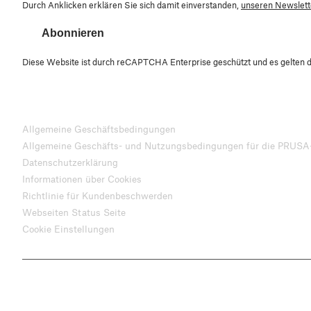
Durch Anklicken erklären Sie sich damit einverstanden,
unseren Newslette
Abonnieren
Diese Website ist durch reCAPTCHA Enterprise geschützt und es gelten 
Allgemeine Geschäftsbedingungen
Allgemeine Geschäfts- und Nutzungsbedingungen für die PRUSA
Datenschutzerklärung
Informationen über Cookies
Richtlinie für Kundenbeschwerden
Webseiten Status Seite
Cookie Einstellungen