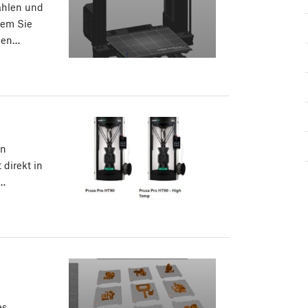
wählen und
dem Sie
hlen…
in
t direkt in
n…
es