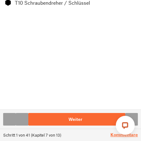
⬢
T10 Schraubendreher / Schlüssel
Weiter
Kommentare
Schritt
1
von
41
(
Kapitel
7
von
13
)