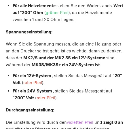
Für alle Heizelemente
stellen Sie den Widerstands-
Wert
auf "200" Ohm
(
grüner Pfeil
), da die Heizelemente
zwischen 1 und 20 Ohm liegen.
Spannungseinstellung:
Wenn Sie die Spannung messen, die an eine Heizung oder
an den Drucker selbst geht, ist es wichtig, daran zu denken,
dass der
MK2/S und der MK2.5S ein 12V-Systeme
sind,
während der
MK3S/MK3S+ ein 24V-System ist.
Für ein 12V-System
, stellen Sie das Messgerät auf
"20"
Volt
(
roter Pfeil
).
Für ein 24V-System
, stellen Sie das Messgerät auf
"200" Volt
(
roter Pfeil
).
Durchgangseinstellung:
Die Einstellung wird durch den
violetten Pfeil
und
zeigt 0 an
und gibt einen Piepton aus, wenn die beiden Sonden