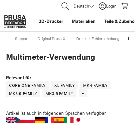
Deutsch
Login
3D-Drucker
Materialien
Teile
&
Zubehö
Support
Original Prusa XL
Drucker-Fehlerbehebung
Mul
Multimeter-Verwendung
Relevant für
CORE ONE FAMILY
XL FAMILY
MK4 FAMILY
MK3.9 FAMILY
MK3.5 FAMILY
+
Artikel
ist auch in folgenden Sprachen verfügbar