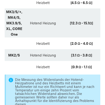
Heizbett
[4.5 Ω - 6.5 Ω]
MK3/S/+,
MK4/S,
MK3.9/S,
Hotend Heizung
[12.3 Ω - 15.1Ω]
XL, CORE
One
Heizbett
[2.0 Ω - 4.0 Ω]
MK2/S
Hotend Heizung
[3.1 Ω - 3.8 Ω]
Heizbett
[0.9 Ω - 1.1 Ω]
Die Messung des Widerstands der Hotend-
Heizpatrone und des Heizbetts mit einem
Multimeter ist nur ein Richtwert und kann je nach
Temperatur um einige zehn Prozent vom
tatsächlichen Widerstand abweichen. Die
gemessenen Werte sollten daher nur als
Anhaltspunkt für die Identifizierung des Problems
dienen.