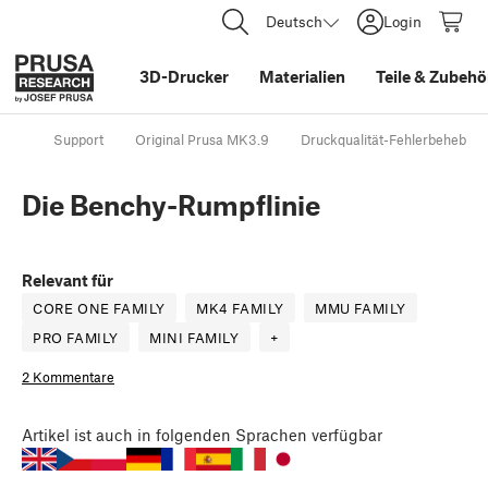
Deutsch
Login
3D-Drucker
Materialien
Teile
&
Zubehö
Support
Original Prusa MK3.9
Druckqualität-Fehlerbehebun
Die Benchy-Rumpflinie
Relevant für
CORE ONE FAMILY
MK4 FAMILY
MMU FAMILY
PRO FAMILY
MINI FAMILY
+
2 Kommentare
Artikel
ist auch in folgenden Sprachen verfügbar