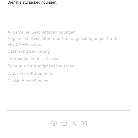
Dienstleistungsbedingungen
.
Allgemeine Geschäftsbedingungen
Allgemeine Geschäfts- und Nutzungsbedingungen für die
PRUSA-Websites
Datenschutzerklärung
Informationen über Cookies
Richtlinie für Kundenbeschwerden
Webseiten Status Seite
Cookie Einstellungen