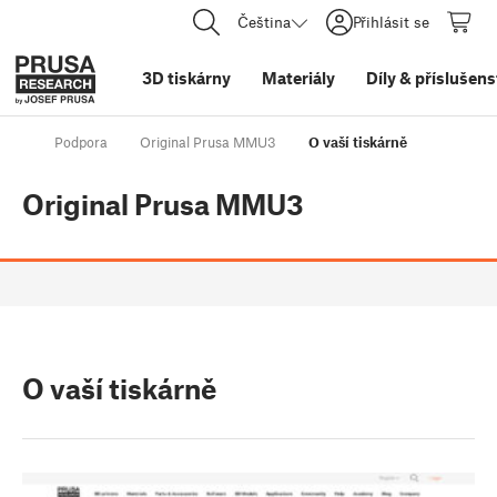
Čeština
Přihlásit se
3D tiskárny
Materiály
Díly
&
příslušens
Podpora
Original Prusa MMU3
O vaší tiskárně
Original Prusa MMU3
O vaší tiskárně