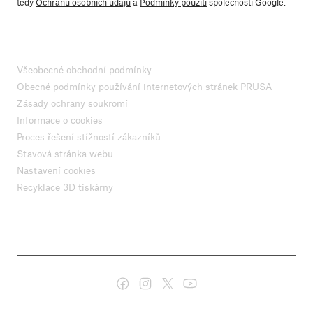
tedy
Ochranu osobních údajů
a
Podmínky použití
společnosti Google.
Všeobecné obchodní podmínky
Obecné podmínky používání internetových stránek PRUSA
Zásady ochrany soukromí
Informace o cookies
Proces řešení stížností zákazníků
Stavová stránka webu
Nastavení cookies
Recyklace 3D tiskárny