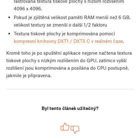
rastrovaná textura tiskové plochy s nižším rozlišením
4096 x 4096.
Pokud je zjištěná velikost paměti RAM menší než 6 GB,
velikost textury se zmenší o další 1/2 faktoru
Textura tiskové plochy je komprimována pomocí
kompresní knihovny DXT1 / DXT5 C v reálném čase
.
Kromě toho je po spuštění aplikace nejprve načtena textura
tiskové plochy s nízkým rozlišením do GPU, zatímco vyšší
rozlišení jsou komprimována a posílána do CPU postupně,
jakmile je připravena.
Byl tento článek užitečný?