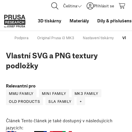
Čeština
Přihlásit se
3D tiskárny
Materiály
Díly
&
příslušens
Podpora
Original Prusa i3 MK3
Nastavení tiskárny
Vlast
Vlastní SVG a PNG textury
podložky
Relevantní pro
MMU FAMILY
MINI FAMILY
MK3 FAMILY
OLD PRODUCTS
SLA FAMILY
+
Článek
Tento článek je také dostupný v následujících
jazycích: