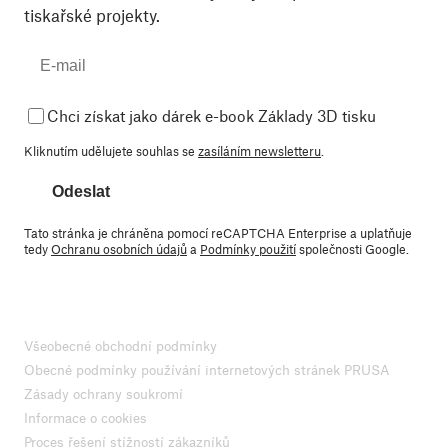
tiskařské projekty.
Chci získat jako dárek e-book Základy 3D tisku
Kliknutím udělujete souhlas se
zasíláním newsletteru
.
Odeslat
Tato stránka je chráněna pomocí reCAPTCHA Enterprise a uplatňuje
tedy
Ochranu osobních údajů
a
Podmínky použití
společnosti Google.
Všeobecné obchodní podmínky
Obecné podmínky používání internetových stránek PRUSA
Zásady ochrany soukromí
Informace o cookies
Proces řešení stížností zákazníků