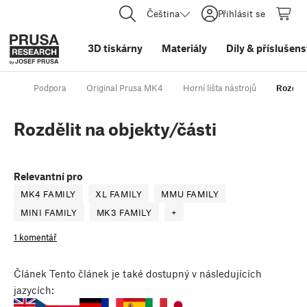
Čeština
Přihlásit se
3D tiskárny
Materiály
Díly
&
příslušens
Podpora
Original Prusa MK4
Horní lišta nástrojů
Rozděli
Rozdělit na objekty/části
Relevantní pro
MK4 FAMILY
XL FAMILY
MMU FAMILY
MINI FAMILY
MK3 FAMILY
+
1 komentář
Článek
Tento článek je také dostupný v následujících
jazycích: