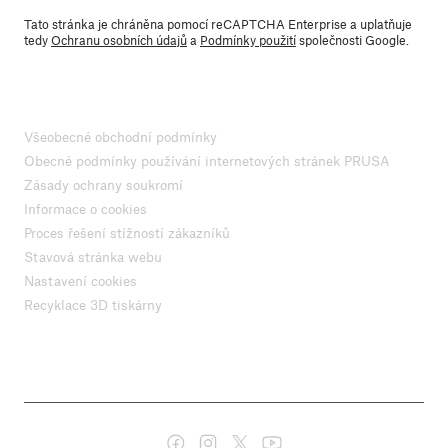
Tato stránka je chráněna pomocí reCAPTCHA Enterprise a uplatňuje
tedy
Ochranu osobních údajů
a
Podmínky použití
společnosti Google.
Všeobecné obchodní podmínky
Obecné podmínky používání internetových stránek PRUSA
Zásady ochrany soukromí
Informace o cookies
Proces řešení stížností zákazníků
Stavová stránka webu
Nastavení cookies
Recyklace 3D tiskárny