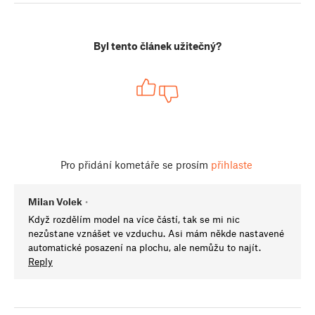
Byl tento článek užitečný?
Pro přidání kometáře se prosím
přihlaste
Milan Volek
•
Když rozdělím model na více částí, tak se mi nic
nezůstane vznášet ve vzduchu. Asi mám někde nastavené
automatické posazení na plochu, ale nemůžu to najít.
Reply