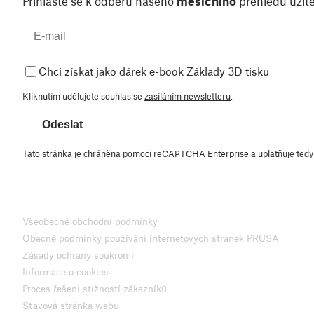
Přihlaste se k odběru našeho
měsíčního
přehledu užite
Chci získat jako dárek e-book Základy 3D tisku
Kliknutím udělujete souhlas se
zasíláním newsletteru
.
Odeslat
Tato stránka je chráněna pomocí reCAPTCHA Enterprise a uplatňuje ted
Všeobecné obchodní podmínky
Obecné podmínky používání internetových stránek PRUSA
Zásady ochrany soukromí
Informace o cookies
Proces řešení stížností zákazníků
Stavová stránka webu