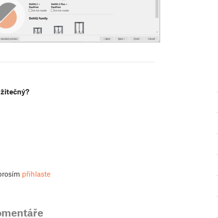
užitečný?
 prosím
přihlaste
omentáře