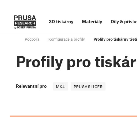
3D tiskárny
Materiály
Díly
&
příslu
Podpora
Konfigurace a profily
Profily pro tiskárny třet
Profily pro tiská
Relevantní pro
MK4
PRUSASLICER