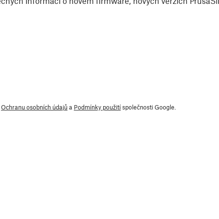
čných informací o novém firmware, nových verzích PrusaSlic
y
Ochranu osobních údajů
a
Podmínky použití
společnosti Google.