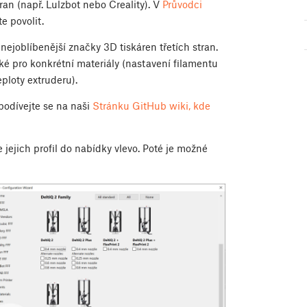
ran (např. Lulzbot nebo Creality). V
Průvodci
e povolit.
joblíbenější značky 3D tiskáren třetích stran.
aké pro konkrétní materiály (nastavení filamentu
eploty extruderu).
 podívejte se na naši
Stránku GitHub wiki, kde
 jejich profil do nabídky vlevo. Poté je možné