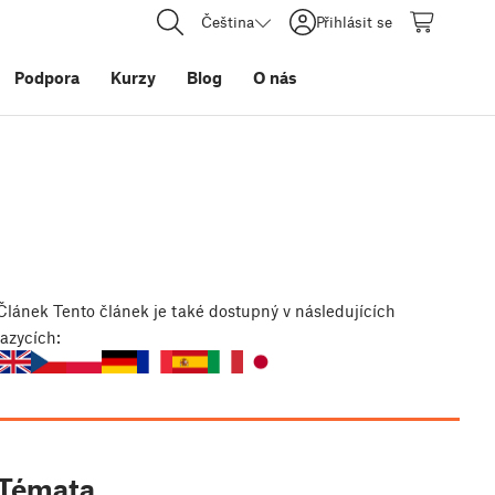
Čeština
Přihlásit se
Podpora
Kurzy
Blog
O nás
Článek
Tento článek je také dostupný v následujících
jazycích:
Témata