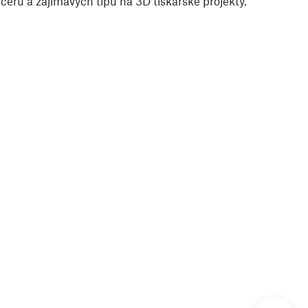
eru a zajímavých tipů na 3D tiskařské projekty.