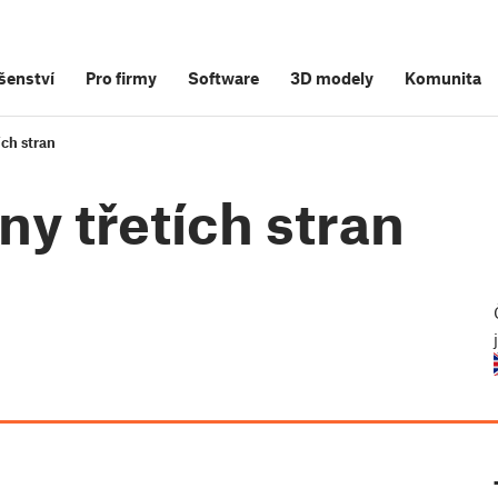
šenství
Pro firmy
Software
3D modely
Komunita
ích stran
rny třetích stran