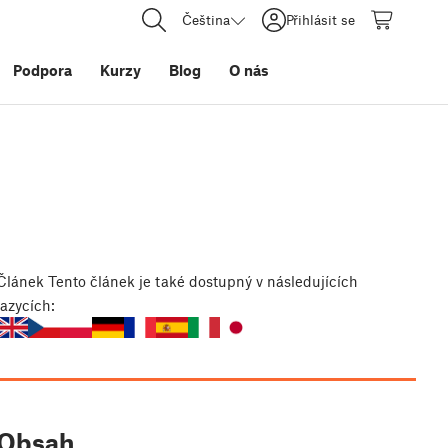
Čeština
Přihlásit se
Podpora
Kurzy
Blog
O nás
Článek
Tento článek je také dostupný v následujících
jazycích:
Obsah