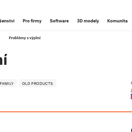
šenství
Pro firmy
Software
3D modely
Komunita
u
Problémy s výplní
ní
 FAMILY
OLD PRODUCTS