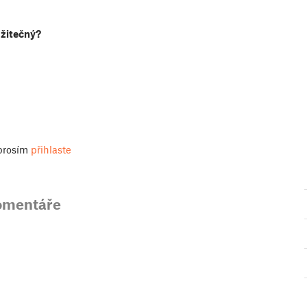
užitečný?
 prosím
přihlaste
omentáře