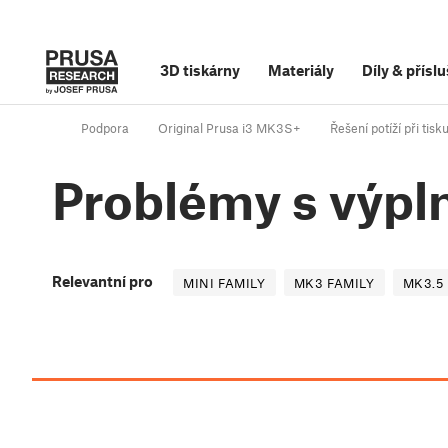
3D tiskárny
Materiály
Díly
&
příslu
Podpora
Original Prusa i3 MK3S+
Řešení potíží při tisk
Problémy s výpl
Relevantní pro
MINI FAMILY
MK3 FAMILY
MK3.5