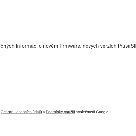
čných informací o novém firmware, nových verzích PrusaSlic
y
Ochranu osobních údajů
a
Podmínky použití
společnosti Google.