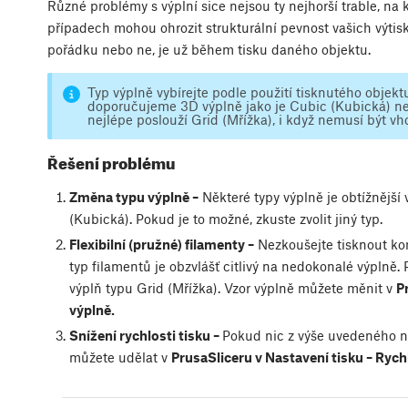
Různé problémy s výplní sice nejsou ty nejhorší trable, na k
případech mohou ohrozit strukturální pevnost vašich výtisků.
pořádku nebo ne, je už během tisku daného objektu.
Typ výplně vybírejte podle použití tisknutého objek
doporučujeme 3D výplně jako je Cubic (Kubická) ne
nejlépe poslouží Grid (Mřížka), i když nemusí být vh
Řešení problému
Změna typu výplně –
Některé typy výplně je obtížnější 
(Kubická). Pokud je to možné, zkuste zvolit jiný typ.
Flexibilní (pružné) filamenty –
Nezkoušejte tisknout kom
typ filamentů je obzvlášť citlivý na nedokonalé výplně. P
výplň typu Grid (Mřížka). Vzor výplně můžete měnit v
P
výplně.
Snížení rychlosti tisku –
Pokud nic z výše uvedeného ne
můžete udělat v
PrusaSliceru v Nastavení tisku – Rych