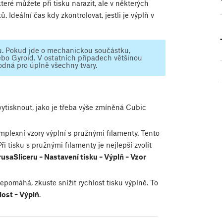
teré můžete při tisku narazit, ale v některých
 Ideální čas kdy zkontrolovat, jestli je výplň v
tu. Pokud jde o mechanickou součástku,
bo Gyroid. V ostatních případech většinou
odná pro úplně všechny tvary.
vytisknout, jako je třeba výše zmíněná Cubic
plexní vzory výplní s pružnými filamenty. Tento
ři tisku s pružnými filamenty je nejlepší zvolit
rusaSliceru – Nastavení tisku – Výplň – Vzor
pomáhá, zkuste snížit rychlost tisku výplně. To
lost – Výplň
.