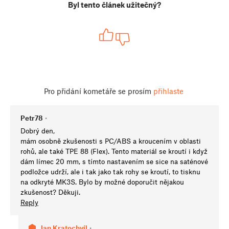
Byl tento článek užitečný?
Pro přidání kometáře se prosím
přihlaste
Petr78
•
Dobrý den,
mám osobně zkušenosti s PC/ABS a kroucením v oblasti
rohů, ale také TPE 88 (Flex). Tento materiál se kroutí i když
dám límec 20 mm, s tímto nastavením se sice na saténové
podložce udrží, ale i tak jako tak rohy se kroutí, to tisknu
na odkryté MK3S. Bylo by možné doporučit nějakou
zkušenost? Děkuji.
Reply
Jan Kratochvíl
•