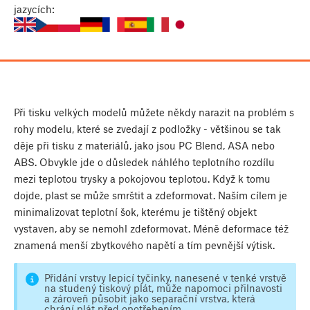
jazycích:
Při tisku velkých modelů můžete někdy narazit na problém s
rohy modelu, které se zvedají z podložky - většinou se tak
děje při tisku z materiálů, jako jsou PC Blend, ASA nebo
ABS. Obvykle jde o důsledek náhlého teplotního rozdílu
mezi teplotou trysky a pokojovou teplotou. Když k tomu
dojde, plast se může smrštit a zdeformovat. Naším cílem je
minimalizovat teplotní šok, kterému je tištěný objekt
vystaven, aby se nemohl zdeformovat. Méně deformace též
znamená menší zbytkového napětí a tím pevnější výtisk.
Přidání vrstvy lepicí tyčinky, nanesené v tenké vrstvě
na studený tiskový plát, může napomoci přilnavosti
a zároveň působit jako separační vrstva, která
chrání plát před opotřebením.