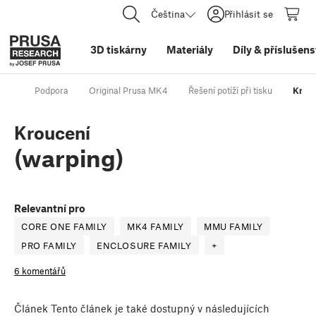
Čeština
Přihlásit se
3D tiskárny
Materiály
Díly
&
příslušens
Podpora
Original Prusa MK4
Řešení potíží při tisku
Krouc
Kroucení
(warping)
Relevantní pro
CORE ONE FAMILY
MK4 FAMILY
MMU FAMILY
PRO FAMILY
ENCLOSURE FAMILY
+
6 komentářů
Článek
Tento článek je také dostupný v následujících