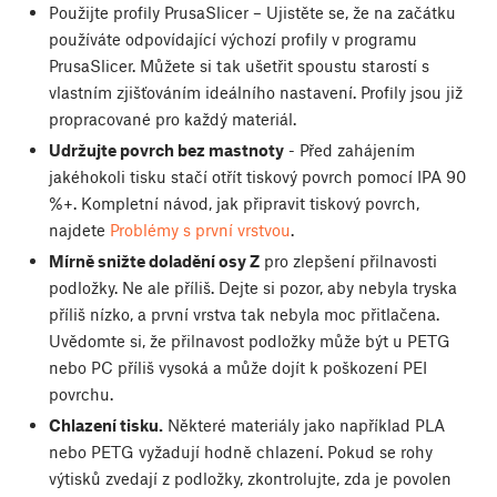
Použijte profily PrusaSlicer – Ujistěte se, že na začátku
používáte odpovídající výchozí profily v programu
PrusaSlicer. Můžete si tak ušetřit spoustu starostí s
vlastním zjišťováním ideálního nastavení. Profily jsou již
propracované pro každý materiál.
Udržujte povrch bez mastnoty
- Před zahájením
jakéhokoli tisku stačí otřít tiskový povrch pomocí IPA 90
%+. Kompletní návod, jak připravit tiskový povrch,
najdete
Problémy s první vrstvou
.
Mírně snižte doladění osy Z
pro zlepšení přilnavosti
podložky. Ne ale příliš. Dejte si pozor, aby nebyla tryska
příliš nízko, a první vrstva tak nebyla moc přitlačena.
Uvědomte si, že přilnavost podložky může být u PETG
nebo PC příliš vysoká a může dojít k poškození PEI
povrchu.
Chlazení tisku.
Některé materiály jako například PLA
nebo PETG vyžadují hodně chlazení. Pokud se rohy
výtisků zvedají z podložky, zkontrolujte, zda je povolen