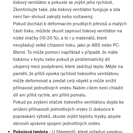
tiskový ventilátor a pokuste se zvýšit jeho rychlost.
Zkontrolujte také, zda tiskový ventilátor funguje a zda
není fan-shroud zakrytý nebo roztavený.
Pokud dochází k deformacím prudkých převisů a malých
částí tisku, můžete zkusit zapnout tiskový ventilátor na
nízké otáčky (10-20 %), a to i u materiálů, které
nevyžadují velké chlazení tisku, jako je ABS nebo PC-
Blend. To může pomoci například v případě, že máte
tiskárnu v krytu nebo pokud je problematický díl
utopený mezi podpěrami, které zadržují teplo. Mějte na
paměti, že příliš vysoká rychlost tiskového ventilátoru
může deformovat a zvedat celý objekt a může snížit
přilnavost jednotlivých vrstev. Naším cílem není chladit
díl ani příliš rychle, ani příliš pomalu.
Pokud po zvýšení otáček tiskového ventilátoru dojde ke
snížení přilnavosti jednotlivých vrstev či dokonce k
popraskání výtisků, zkuste zvýšit teplotu trysky, abyste
obnovili správné spojení jednotlivých vrstev.
Pokojová teplota
- U filamentů, které vyžadují vysokou