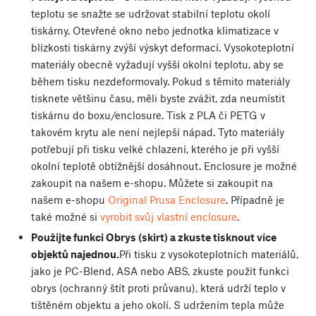
teplotu se snažte se udržovat stabilní teplotu okolí
tiskárny. Otevřené okno nebo jednotka klimatizace v
blízkosti tiskárny zvýší výskyt deformací. Vysokoteplotní
materiály obecně vyžadují vyšší okolní teplotu, aby se
během tisku nezdeformovaly. Pokud s těmito materiály
tisknete většinu času, měli byste zvážit, zda neumístit
tiskárnu do boxu/enclosure. Tisk z PLA či PETG v
takovém krytu ale není nejlepší nápad. Tyto materiály
potřebují při tisku velké chlazení, kterého je při vyšší
okolní teplotě obtížnější dosáhnout. Enclosure je možné
zakoupit na našem e-shopu. Můžete si zakoupit na
našem e-shopu
Original Prusa Enclosure
. Případně je
také možné si
vyrobit svůj vlastní enclosure
.
Použijte funkci Obrys (skirt) a zkuste tisknout více
objektů najednou.
Při tisku z vysokoteplotních materiálů,
jako je PC-Blend, ASA nebo ABS, zkuste použít funkci
obrys (ochranný štít proti průvanu), která udrží teplo v
tištěném objektu a jeho okolí. S udržením tepla může