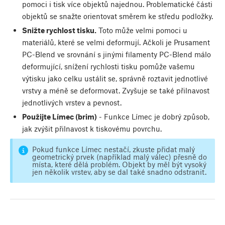
pomoci i tisk více objektů najednou. Problematické části
objektů se snažte orientovat směrem ke středu podložky.
Snižte rychlost tisku.
Toto může velmi pomoci u
materiálů, které se velmi deformují. Ačkoli je Prusament
PC-Blend ve srovnání s jinými filamenty PC-Blend málo
deformující, snížení rychlosti tisku pomůže vašemu
výtisku jako celku ustálit se, správně roztavit jednotlivé
vrstvy a méně se deformovat. Zvyšuje se také přilnavost
jednotlivých vrstev a pevnost.
Použijte Límec (brim)
- Funkce Límec je dobrý způsob,
jak zvýšit přilnavost k tiskovému povrchu.
Pokud funkce Límec nestačí, zkuste přidat malý
geometrický prvek (například malý válec) přesně do
místa, které dělá problém. Objekt by měl být vysoký
jen několik vrstev, aby se dal také snadno odstranit.