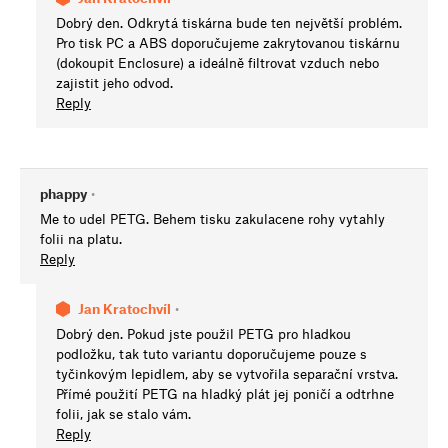
Dobrý den. Odkrytá tiskárna bude ten největší problém.
Pro tisk PC a ABS doporučujeme zakrytovanou tiskárnu
(dokoupit Enclosure) a ideálně filtrovat vzduch nebo
zajistit jeho odvod.
Reply
phappy
•
Me to udel PETG. Behem tisku zakulacene rohy vytahly
folii na platu.
Reply
Jan Kratochvíl
•
Dobrý den. Pokud jste použil PETG pro hladkou
podložku, tak tuto variantu doporučujeme pouze s
tyčinkovým lepidlem, aby se vytvořila separační vrstva.
Přímé použití PETG na hladký plát jej poničí a odtrhne
folii, jak se stalo vám.
Reply