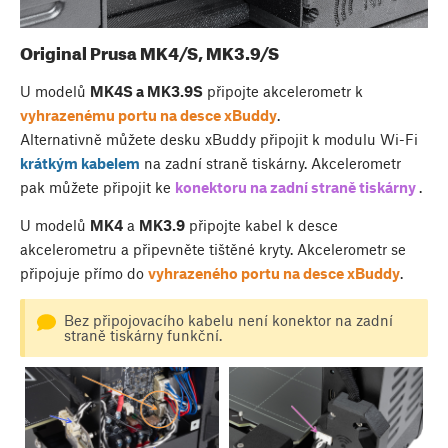
Original Prusa MK4/S, MK3.9/S
U modelů
MK4S a MK3.9S
připojte akcelerometr k
vyhrazenému portu na desce xBuddy
.
Alternativně můžete desku xBuddy připojit k modulu Wi-Fi
krátkým kabelem
na zadní straně tiskárny. Akcelerometr
pak můžete připojit ke
konektoru na zadní straně tiskárny
.
U modelů
MK4
a
MK3.9
připojte kabel k desce
akcelerometru a připevněte tištěné kryty. Akcelerometr se
připojuje přímo do
vyhrazeného portu na desce xBuddy
.
Bez připojovacího kabelu není konektor na zadní
straně tiskárny funkční.