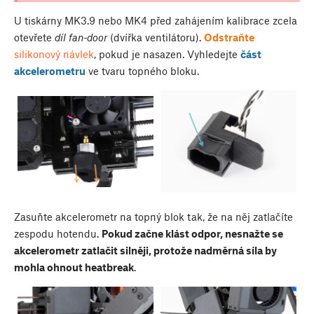
U tiskárny MK3.9 nebo MK4 před zahájením kalibrace zcela
otevřete
díl fan-door
(dvířka ventilátoru).
Odstraňte
silikonový návlek
, pokud je nasazen. Vyhledejte
část
akcelerometru
ve tvaru topného bloku.
Zasuňte akcelerometr na topný blok tak, že na něj zatlačíte
zespodu hotendu.
Pokud začne klást odpor, nesnažte se
akcelerometr zatlačit silněji, protože nadměrná síla by
mohla ohnout heatbreak
.