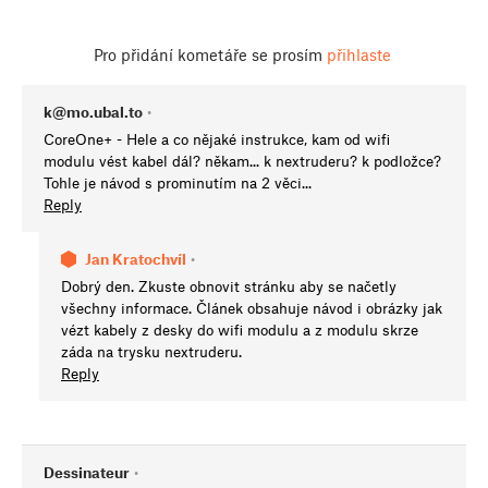
Pro přidání kometáře se prosím
přihlaste
k@mo.ubal.to
•
CoreOne+ - Hele a co nějaké instrukce, kam od wifi
modulu vést kabel dál? někam... k nextruderu? k podložce?
Tohle je návod s prominutím na 2 věci...
Reply
Jan Kratochvíl
•
Dobrý den. Zkuste obnovit stránku aby se načetly
všechny informace. Článek obsahuje návod i obrázky jak
vézt kabely z desky do wifi modulu a z modulu skrze
záda na trysku nextruderu.
Reply
Dessinateur
•