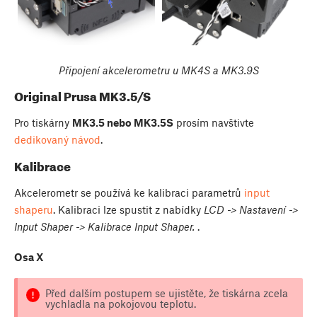
Připojení akcelerometru u MK4S a MK3.9S
Original Prusa MK3.5/S
Pro tiskárny
MK3.5 nebo MK3.5S
prosím navštivte
dedikovaný návod
.
Kalibrace
Akcelerometr se používá ke kalibraci parametrů
input
shaperu
. Kalibraci lze spustit z nabídky
LCD -> Nastavení ->
Input Shaper -> Kalibrace Input Shaper.
.
Osa X
Před dalším postupem se ujistěte, že tiskárna zcela
vychladla na pokojovou teplotu.