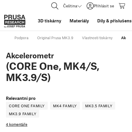
Čeština
Přihlásit se
3D tiskárny
Materiály
Díly
&
příslušens
Podpora
Original Prusa MK3.9
Vlastnosti tiskárny
Akcel
Akcelerometr
(CORE One, MK4/S,
MK3.9/S)
Relevantní pro
CORE ONE FAMILY
MK4 FAMILY
MK3.5 FAMILY
MK3.9 FAMILY
4 komentáře