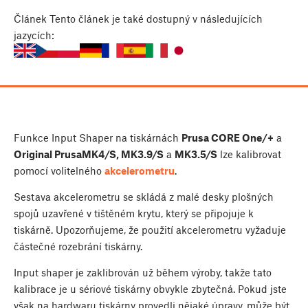
Článek
Tento článek je také dostupný v následujících
jazycích:
Funkce Input Shaper na tiskárnách
Prusa CORE One/+
a
Original Prusa
MK4/S, MK3.9/S
a
MK3.5/S
lze kalibrovat
pomocí volitelného
akcelerometru
.
Sestava akcelerometru se skládá z malé desky plošných
spojů uzavřené v tištěném krytu, který se připojuje k
tiskárně. Upozorňujeme, že použití akcelerometru vyžaduje
částečné rozebrání tiskárny.
Input shaper je zaklibrován už během výroby, takže tato
kalibrace je u sériové tiskárny obvykle zbytečná. Pokud jste
však na hardwaru tiskárny provedli nějaké úpravy, může být