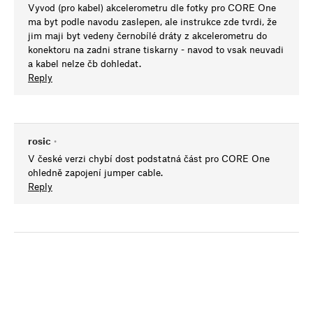
Vyvod (pro kabel) akcelerometru dle fotky pro CORE One
ma byt podle navodu zaslepen, ale instrukce zde tvrdi, že
jim maji byt vedeny černobílé dráty z akcelerometru do
konektoru na zadni strane tiskarny - navod to vsak neuvadi
a kabel nelze čb dohledat.
Reply
rosic
•
V české verzi chybí dost podstatná část pro CORE One
ohledně zapojení jumper cable.
Reply