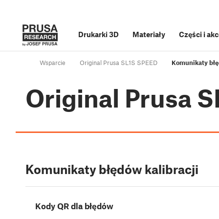
Drukarki 3D
Materiały
Części i ak
Wsparcie
Original Prusa SL1S SPEED
Komunikaty błęd
Original Prusa 
Komunikaty błędów kalibracji
Kody QR dla błędów