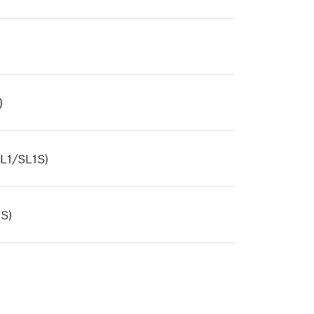
)
SL1/SL1S)
1S)