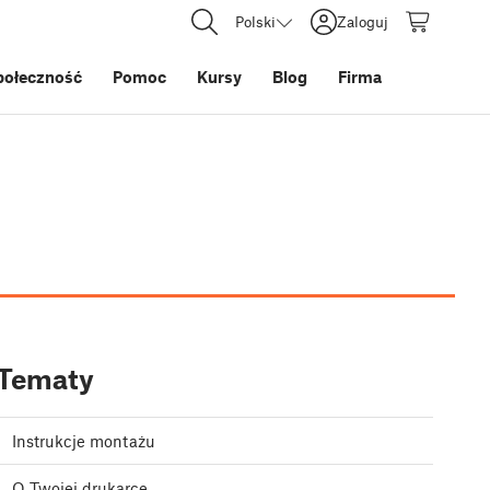
Polski
Zaloguj
połeczność
Pomoc
Kursy
Blog
Firma
Tematy
Instrukcje montażu
O Twojej drukarce