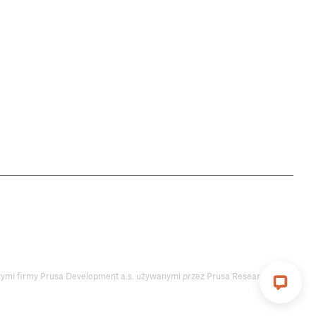
my Prusa Development a.s. używanymi przez Prusa Research a.s.