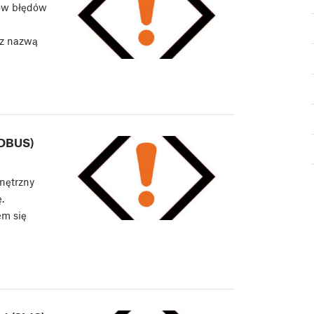
ów błędów
 z nazwą
 DBUS)
nętrzny
.
em się