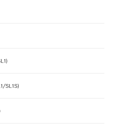
SL1)
L1/SL1S)
)