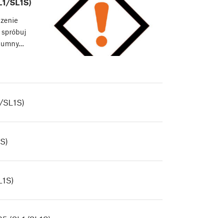
L1/SL1S)
dzenie
i spróbuj
olumny…
1/SL1S)
S)
L1S)