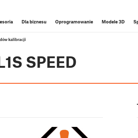
cesoria
Dla biznesu
Oprogramowanie
Modele 3D
S
ów kalibracji
SL1S SPEED