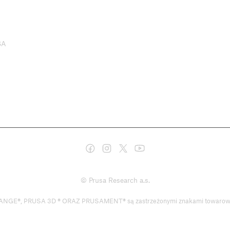
SA
© Prusa Research a.s.
 PRUSA 3D ® ORAZ PRUSAMENT® są zastrzeżonymi znakami towarowymi fir