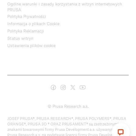
Ogólne warunki i zasady korzystania z witryn internetowych
PRUSA
Polityka Prywatności
Informacja o plikach Cookie
Polityka Reklamacji
Status witryn
Ustawienia plików cookie
© Prusa Research a.s.
JOSEF PRUSA®, PRUSA RESEARCH®, PRUSA POLYMERS®, PRUSA
ORANGE®, PRUSA 3D ® ORAZ PRUSAMENT® są zastrzeżonymi
znakami towarowymi firmy Prusa Development a.s. używanymi przez
Prusa Research a.s. na podstawie licencji firmy Prusa Development a.s.