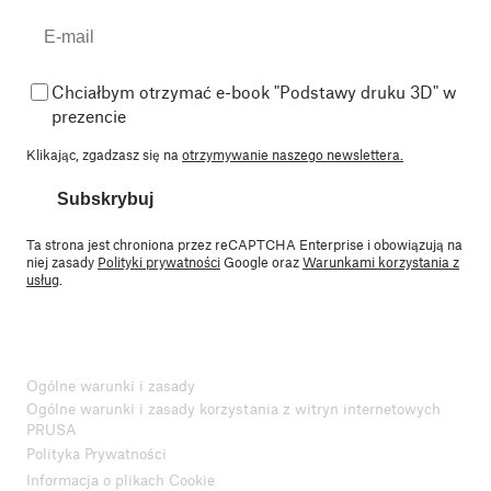
Chciałbym otrzymać e-book "Podstawy druku 3D" w
prezencie
Klikając, zgadzasz się na
otrzymywanie naszego newslettera.
Subskrybuj
Ta strona jest chroniona przez reCAPTCHA Enterprise i obowiązują na
niej zasady
Polityki prywatności
Google oraz
Warunkami korzystania z
usług
.
Ogólne warunki i zasady
Ogólne warunki i zasady korzystania z witryn internetowych
PRUSA
Polityka Prywatności
Informacja o plikach Cookie