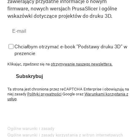
zawierający przydatne informacje o nowym
firmware, nowych wersjach PrusaSlicer i ogólne
wskazówki dotyczące projektów do druku 3D.
Chciałbym otrzymać e-book "Podstawy druku 3D" w
prezencie
Klikając, zgadzasz się na
otrzymywanie naszego newslettera.
Subskrybuj
Ta strona jest chroniona przez reCAPTCHA Enterprise i obowiązują na
niej zasady
Polityki prywatności
Google oraz
Warunkami korzystania z
usług
.
Ogólne warunki i zasady
Ogólne warunki i zasady korzystania z witryn internetowych