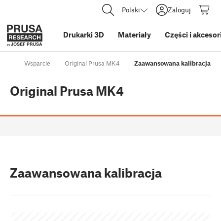
Polski
Zaloguj
Drukarki 3D
Materiały
Części i akcesor
Wsparcie
Original Prusa MK4
Zaawansowana kalibracja
Original Prusa MK4
Zaawansowana kalibracja