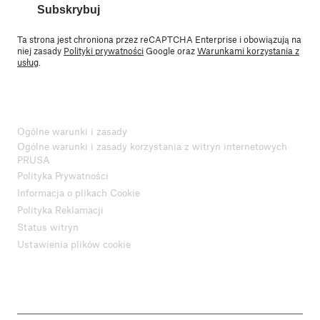
Subskrybuj
Ta strona jest chroniona przez reCAPTCHA Enterprise i obowiązują na
niej zasady
Polityki prywatności
Google oraz
Warunkami korzystania z
usług
.
Ogólne warunki i zasady
Ogólne warunki i zasady korzystania z witryn internetowych
PRUSA
Polityka Prywatności
Informacja o plikach Cookie
Polityka Reklamacji
Status witryn
Ustawienia plików cookie