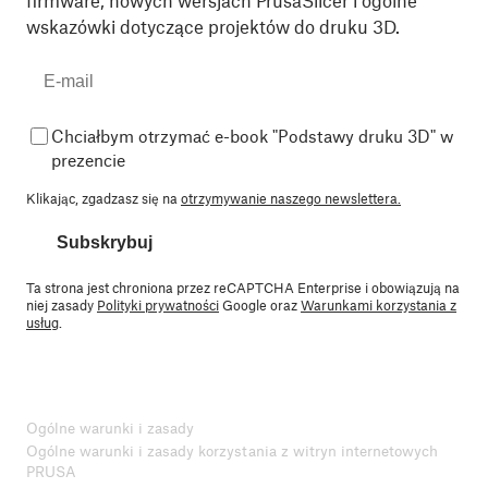
firmware, nowych wersjach PrusaSlicer i ogólne
wskazówki dotyczące projektów do druku 3D.
Chciałbym otrzymać e-book "Podstawy druku 3D" w
prezencie
Klikając, zgadzasz się na
otrzymywanie naszego newslettera.
Subskrybuj
Ta strona jest chroniona przez reCAPTCHA Enterprise i obowiązują na
niej zasady
Polityki prywatności
Google oraz
Warunkami korzystania z
usług
.
Ogólne warunki i zasady
Ogólne warunki i zasady korzystania z witryn internetowych
PRUSA