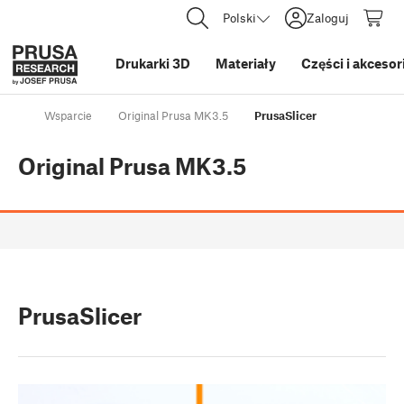
Polski
Zaloguj
Drukarki 3D
Materiały
Części i akcesor
Wsparcie
Original Prusa MK3.5
PrusaSlicer
Original Prusa MK3.5
PrusaSlicer