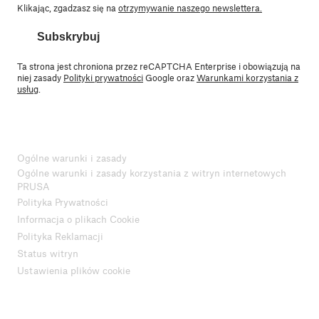
Klikając, zgadzasz się na
otrzymywanie naszego newslettera.
Subskrybuj
Ta strona jest chroniona przez reCAPTCHA Enterprise i obowiązują na
niej zasady
Polityki prywatności
Google oraz
Warunkami korzystania z
usług
.
Ogólne warunki i zasady
Ogólne warunki i zasady korzystania z witryn internetowych
PRUSA
Polityka Prywatności
Informacja o plikach Cookie
Polityka Reklamacji
Status witryn
Ustawienia plików cookie