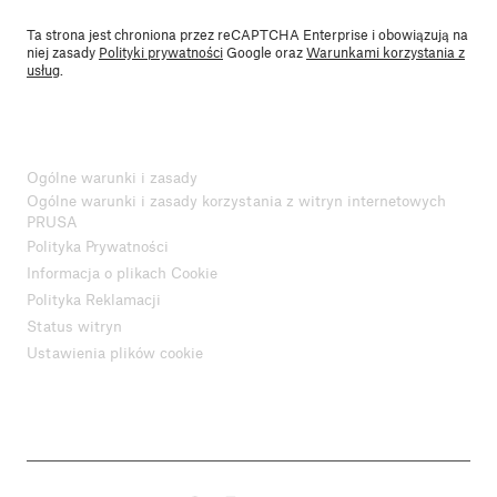
Ta strona jest chroniona przez reCAPTCHA Enterprise i obowiązują na
niej zasady
Polityki prywatności
Google oraz
Warunkami korzystania z
usług
.
Ogólne warunki i zasady
Ogólne warunki i zasady korzystania z witryn internetowych
PRUSA
Polityka Prywatności
Informacja o plikach Cookie
Polityka Reklamacji
Status witryn
Ustawienia plików cookie