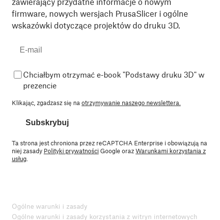
zawierający przydatne informacje o nowym
firmware, nowych wersjach PrusaSlicer i ogólne
wskazówki dotyczące projektów do druku 3D.
Chciałbym otrzymać e-book "Podstawy druku 3D" w
prezencie
Klikając, zgadzasz się na
otrzymywanie naszego newslettera.
Subskrybuj
Ta strona jest chroniona przez reCAPTCHA Enterprise i obowiązują na
niej zasady
Polityki prywatności
Google oraz
Warunkami korzystania z
usług
.
Ogólne warunki i zasady
Ogólne warunki i zasady korzystania z witryn internetowych