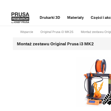
Drukarki 3D
Materiały
Części i ak
Wsparcie
Original Prusa i3 MK2S
Montaż zestawu Orig
Montaż zestawu Original Prusa i3 MK2