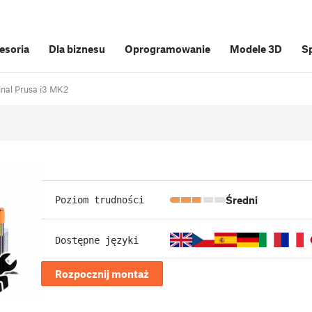
cesoria
Dla biznesu
Oprogramowanie
Modele 3D
S
inal Prusa i3 MK2
Średni
Poziom trudności
Dostępne języki
Rozpocznij montaż