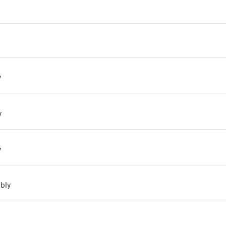
y
y
y
bly