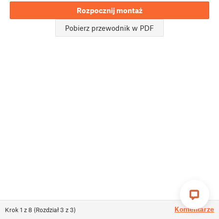
Rozpocznij montaż
Pobierz przewodnik w PDF
Komentarze
Krok
1
z
8
(
Rozdział
3
z
3
)