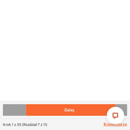
Dalej
Komentarze
Krok
1
z
35
(
Rozdział
7
z
11
)