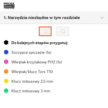
1. Narzędzia niezbędne w tym rozdziale
⬢
Do kolejnych etapów przygotuj:
⬢
Szczypce spiczaste (1x)
⬢
Wkrętak krzyżakowy PH2 (1x)
⬢
Wkrętak/klucz Torx T10
⬢
Klucz imbusowy 2,5 mm
⬢
Klucz imbusowy 3 mm