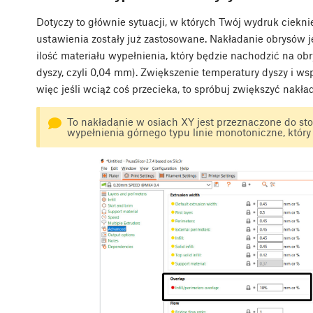
Dotyczy to głównie sytuacji, w których Twój wydruk ciek
ustawienia zostały już zastosowane. Nakładanie obrysów j
ilość materiału wypełnienia, który będzie nachodzić na ob
dyszy, czyli 0,04 mm). Zwiększenie temperatury dyszy i ws
więc jeśli wciąż coś przecieka, to spróbuj zwiększyć nakł
To nakładanie w osiach XY jest przeznaczone do 
wypełnienia górnego typu linie monotoniczne, któr