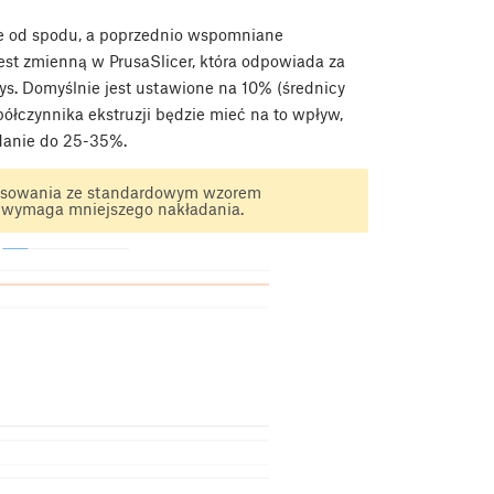
nie od spodu, a poprzednio wspomniane
est zmienną w PrusaSlicer, która odpowiada za
rys. Domyślnie jest ustawione na 10% (średnicy
półczynnika ekstruzji będzie mieć na to wpływ,
adanie do 25-35%.
stosowania ze standardowym wzorem
y wymaga mniejszego nakładania.