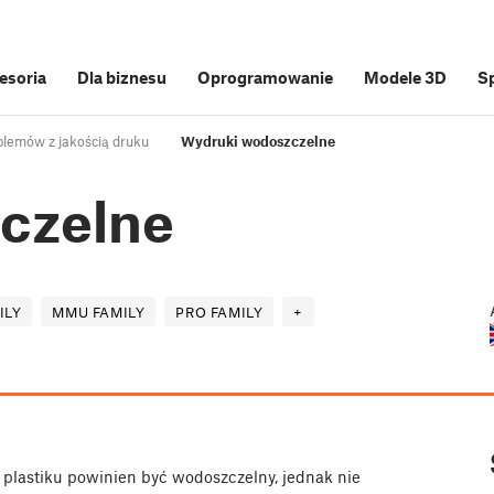
cesoria
Dla biznesu
Oprogramowanie
Modele 3D
S
lemów z jakością druku
Wydruki wodoszczelne
czelne
ILY
MMU FAMILY
PRO FAMILY
+
plastiku powinien być wodoszczelny, jednak nie