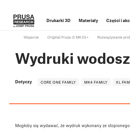
Drukarki 3D
Materiały
Części i ak
Wsparcie
Original Prusa i3 MK3S+
Rozwiązywanie prob
Wydruki wodosz
Dotyczy
CORE ONE FAMILY
MK4 FAMILY
XL FAM
Mogłoby się wydawać, że wydruk wykonany ze stopionego 