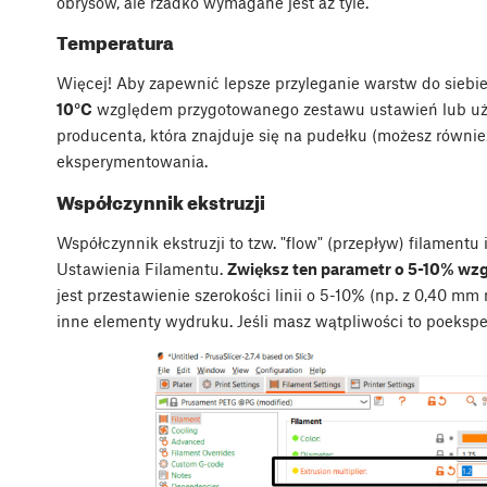
obrysów, ale rzadko wymagane jest aż tyle.
Temperatura
Więcej! Aby zapewnić lepsze przyleganie warstw do siebi
10°C
względem przygotowanego zestawu ustawień lub użyc
producenta, która znajduje się na pudełku (możesz równie
eksperymentowania.
Współczynnik ekstruzji
Współczynnik ekstruzji to tzw. "flow" (przepływ) filamentu
Ustawienia Filamentu.
Zwiększ ten parametr o 5-10% wz
jest przestawienie szerokości linii o 5-10% (np. z 0,40 m
inne elementy wydruku. Jeśli masz wątpliwości to poekspe