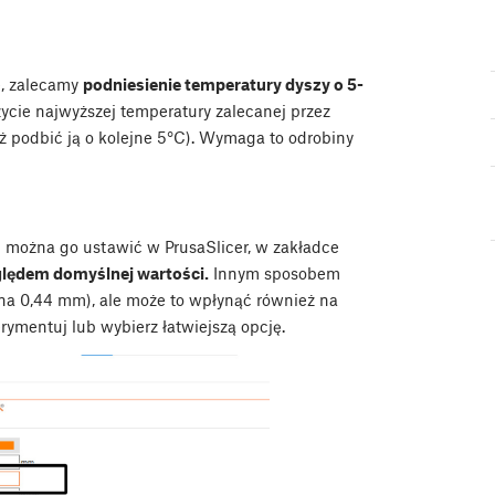
e, zalecamy
podniesienie temperatury dyszy o 5-
ie najwyższej temperatury zalecanej przez
ż podbić ją o kolejne 5°C). Wymaga to odrobiny
 i można go ustawić w PrusaSlicer, w zakładce
ględem domyślnej wartości.
Innym sposobem
m na 0,44 mm), ale może to wpłynąć również na
rymentuj lub wybierz łatwiejszą opcję.