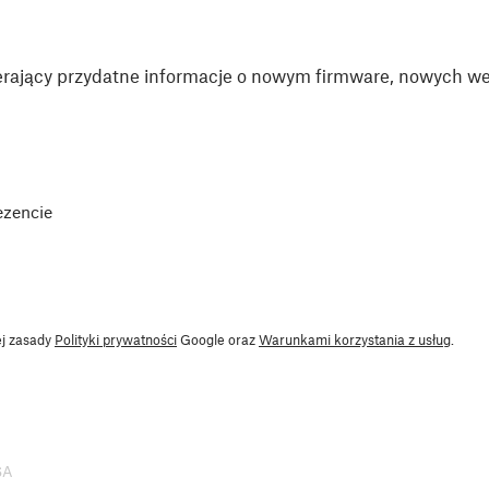
rający przydatne informacje o nowym firmware, nowych wer
ezencie
ej zasady
Polityki prywatności
Google oraz
Warunkami korzystania z usług
.
SA