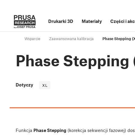
Drukarki 3D
Materiały
Części i ak
Wsparcie
Zaawansowana kalibracja
Phase Stepping (
Phase Stepping 
Dotyczy
XL
Funkcja
Phase Stepping
(korekcja sekwencji fazowej) dost