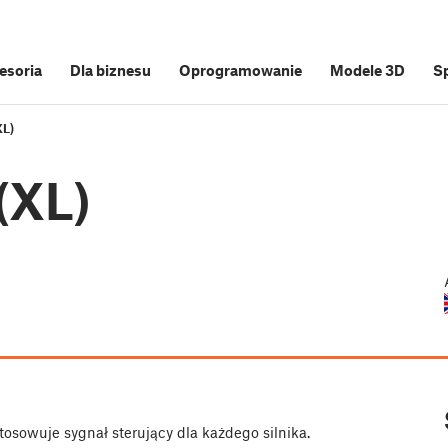
cesoria
Dla biznesu
Oprogramowanie
Modele 3D
S
XL)
(XL)
osowuje sygnał sterujący dla każdego silnika.