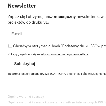
Newsletter
Zapisz się i otrzymuj nasz
miesięczny
newsletter zawie
projektów do druku 3D.
Chciałbym otrzymać e-book "Podstawy druku 3D" w pr
Klikając, zgadzasz się na
otrzymywanie naszego newslettera.
Subskrybuj
Ta strona jest chroniona przez reCAPTCHA Enterprise i obowiązują na ni
Ogólne warunki i zasady
Ogólne warunki i zasady korzystania z witryn internetowych PRU