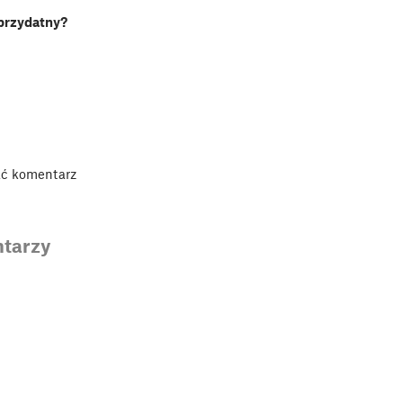
 przydatny?
ać komentarz
tarzy