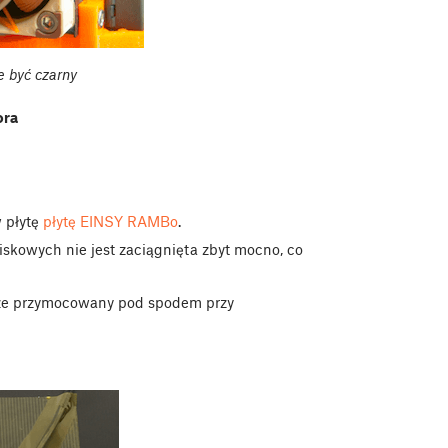
e być czarny
ora
w płytę
płytę EINSY RAMBo
.
ciskowych nie jest zaciągnięta zbyt mocno, co
brze przymocowany pod spodem przy