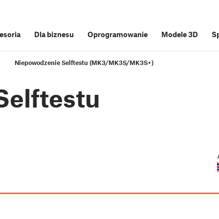
cesoria
Dla biznesu
Oprogramowanie
Modele 3D
S
a
Niepowodzenie Selftestu (MK3/MK3S/MK3S+)
elftestu