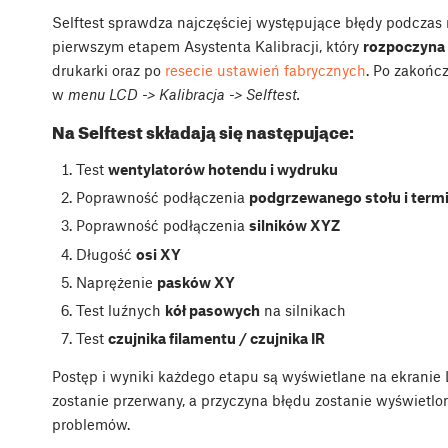
Selftest sprawdza najczęściej występujące błędy podczas m
pierwszym etapem Asystenta Kalibracji, który
rozpoczyna 
drukarki oraz po
resecie ustawień fabrycznych
. Po zakończ
w
menu LCD -> Kalibracja -> Selftest.
Na Selftest składają się następujące:
Test​
wentylatorów hotendu i wydruku
Poprawność podłączenia
​podgrzewanego stołu i term
Poprawność podłączenia ​
silników XYZ
Długość
osi XY
Naprężenie ​
pasków XY
Test luźnych
kół pasowych
na silnikach
Test
czujnika filamentu / czujnika IR
Postęp i wyniki każdego etapu są wyświetlane na ekranie 
zostanie przerwany, a przyczyna błędu zostanie wyświetlo
problemów.