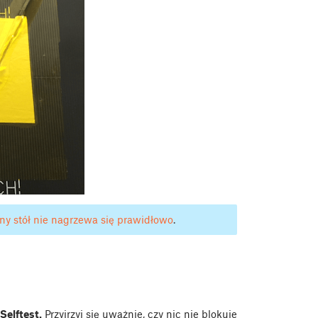
y stół nie nagrzewa się prawidłowo
.
Selftest.
Przyjrzyj się uważnie, czy nic nie blokuje