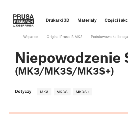
Drukarki 3D
Materiały
Części i ak
Wsparcie
Original Prusa i3 MK3
Podstawowa kalibracj
Niepowodzenie S
(MK3/MK3S/MK3S+)
Dotyczy
MK3
MK3S
MK3S+