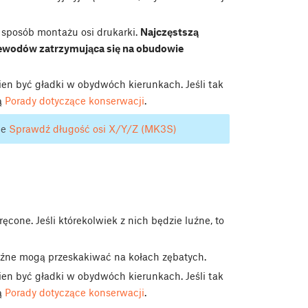
sposób montażu osi drukarki.
Najczęstszą
zewodów zatrzymująca się na obudowie
en być gładki w obydwóch kierunkach. Jeśli tak
ą
Porady dotyczące konserwacji
.
le
Sprawdź długość osi X/Y/Z (MK3S)
cone. Jeśli którekolwiek z nich będzie luźne, to
uźne mogą przeskakiwać na kołach zębatych.
en być gładki w obydwóch kierunkach. Jeśli tak
ą
Porady dotyczące konserwacji
.