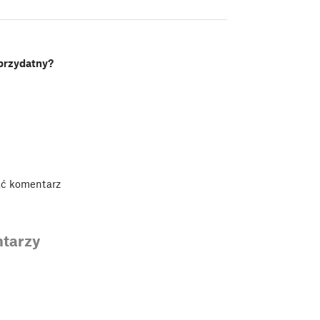
 przydatny?
ać komentarz
tarzy