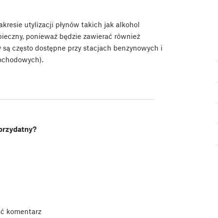
esie utylizacji płynów takich jak alkohol
zpieczny, ponieważ będzie zawierać również
yny są często dostępne przy stacjach benzynowych i
mochodowych).
 przydatny?
ać komentarz