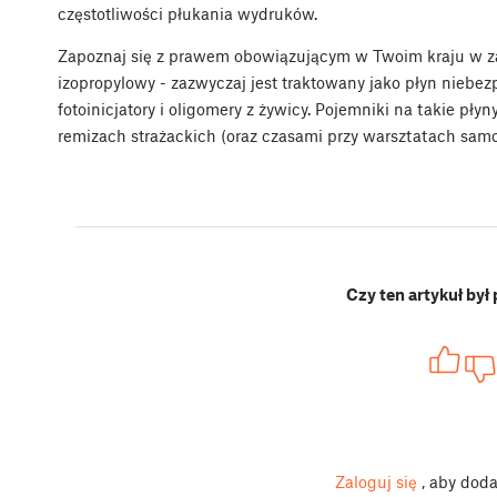
częstotliwości płukania wydruków.
Zapoznaj się z prawem obowiązującym w Twoim kraju w zakr
izopropylowy - zazwyczaj jest traktowany jako płyn niebe
fotoinicjatory i oligomery z żywicy. Pojemniki na takie pł
remizach strażackich (oraz czasami przy warsztatach sa
Czy ten artykuł był
Zaloguj się
, aby dod