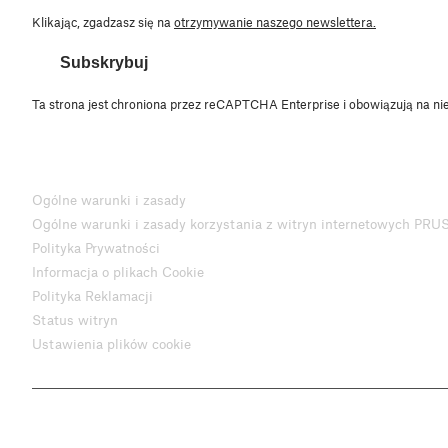
Klikając, zgadzasz się na
otrzymywanie naszego newslettera.
Subskrybuj
Ta strona jest chroniona przez reCAPTCHA Enterprise i obowiązują na ni
Ogólne warunki i zasady
Ogólne warunki i zasady korzystania z witryn internetowych PRU
Polityka Prywatności
Informacja o plikach Cookie
Polityka Reklamacji
Status witryn
Ustawienia plików cookie