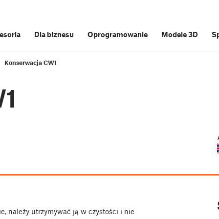
cesoria
Dla biznesu
Oprogramowanie
Modele 3D
S
Konserwacja CW1
W1
 należy utrzymywać ją w czystości i nie