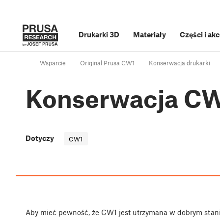
Drukarki 3D
Materiały
Części i ak
Wsparcie
Original Prusa CW1
Konserwacja drukarki
Konserwacja C
Dotyczy
CW1
Aby mieć pewność, że CW1 jest utrzymana w dobrym stanie,