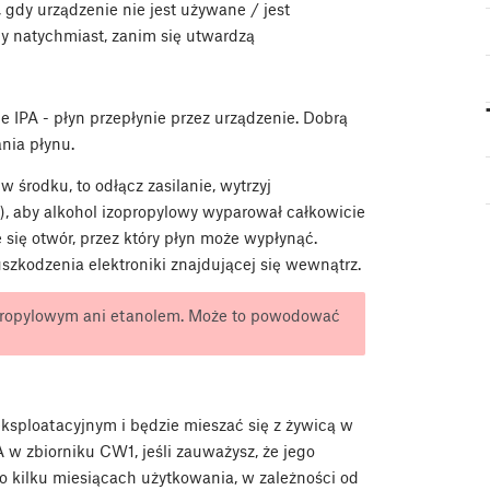
gdy urządzenie nie jest używane / jest
y natychmiast, zanim się utwardzą
e IPA - płyn przepłynie przez urządzenie. Dobrą
ania płynu.
 środku, to odłącz zasilanie, wytrzyj
3), aby alkohol izopropylowy wyparował całkowicie
się otwór, przez który płyn może wypłynąć.
szkodzenia elektroniki znajdującej się wewnątrz.
propylowym ani etanolem. Może to powodować
ksploatacyjnym i będzie mieszać się z żywicą w
 w zbiorniku CW1, jeśli zauważysz, że jego
 po kilku miesiącach użytkowania, w zależności od