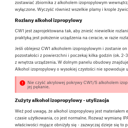
zostawiać zbiornika z alkoholem izopropylowym wewnątrz, 
wyłączone. Wyczyść również wszelkie plamy i krople żywic
Rozlany alkohol izpropylowy
CW1 jest zaprojektowana tak, aby znieść niewielkie rozlani
praktyką jest położenie urządzenia na ceracie, w razie rozl
Jeśli oblejesz CW1 alkoholem izopropylowym i zostanie on w
pozostałości z powierzchni i poczekaj kilka godzin (ok. 2-
z wnętrza urządzenia. W dolnym panelu obudowy znajduje 
Alkohol izopropylowy o wysokiej czystości nie spowoduje u
Nie czyść akrylowej pokrywy CW1/S alkoholem izo
jej pękanie.
Zużyty alkohol izopropylowy - utylizacja
Weź pod uwagę, że alkohol izopropylowy jest materiałem e
czasie użytkowania, co jest normalne. Rozważ wymianę IPA
właściwości myjące obniżyły się - zazwyczaj dzieje się to