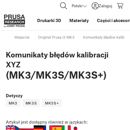
Polski
Zaloguj
Drukarki 3D
Materiały
Części i akcesor
Wsparcie
Original Prusa i3 MK3
Komunikaty błędów kalibracj
Komunikaty błędów kalibracji
XYZ
(MK3/MK3S/MK3S+)
Dotyczy
MK3
MK3S
MK3S+
Artykuł
jest dostępny również w językach: