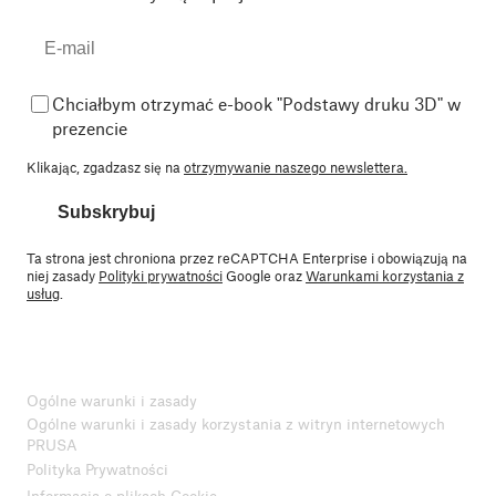
Chciałbym otrzymać e-book "Podstawy druku 3D" w
prezencie
Klikając, zgadzasz się na
otrzymywanie naszego newslettera.
Subskrybuj
Ta strona jest chroniona przez reCAPTCHA Enterprise i obowiązują na
niej zasady
Polityki prywatności
Google oraz
Warunkami korzystania z
usług
.
Ogólne warunki i zasady
Ogólne warunki i zasady korzystania z witryn internetowych
PRUSA
Polityka Prywatności
Informacja o plikach Cookie