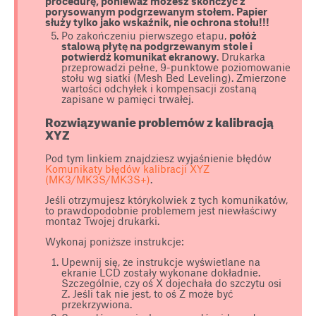
procedurę, ponieważ możesz skończyć z
porysowanym podgrzewanym stołem. Papier
służy tylko jako wskaźnik, nie ochrona stołu!!!
Po zakończeniu pierwszego etapu,
połóż
stalową płytę na podgrzewanym stole i
potwierdź komunikat ekranowy
. Drukarka
przeprowadzi pełne, 9-punktowe poziomowanie
stołu wg siatki (Mesh Bed Leveling). Zmierzone
wartości odchyłek i kompensacji zostaną
zapisane w pamięci trwałej.
Rozwiązywanie problemów z kalibracją
XYZ
Pod tym linkiem znajdziesz wyjaśnienie błędów
Komunikaty błędów kalibracji XYZ
(MK3/MK3S/MK3S+)
.
Jeśli otrzymujesz którykolwiek z tych komunikatów,
to prawdopodobnie problemem jest niewłaściwy
montaż Twojej drukarki.
Wykonaj poniższe instrukcje:
Upewnij się, że instrukcje wyświetlane na
ekranie LCD zostały wykonane dokładnie.
Szczególnie, czy oś X dojechała do szczytu osi
Z. Jeśli tak nie jest, to oś Z może być
przekrzywiona.