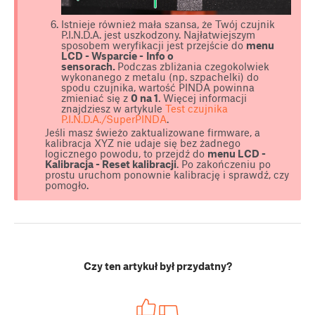
Istnieje również mała szansa, że Twój czujnik
P.I.N.D.A. jest uszkodzony. Najłatwiejszym
sposobem weryfikacji jest przejście do
menu
LCD - Wsparcie -
Info o
sensorach
.
Podczas zbliżania czegokolwiek
wykonanego z metalu (np. szpachelki) do
spodu czujnika, wartość PINDA powinna
zmieniać się z
0 na 1
. Więcej informacji
znajdziesz w artykule
Test czujnika
P.I.N.D.A./SuperPINDA
.
Jeśli masz świeżo zaktualizowane firmware, a
kalibracja XYZ nie udaje się bez żadnego
logicznego powodu, to przejdź do
menu LCD -
Kalibracja - Reset kalibracji
. Po zakończeniu po
prostu uruchom ponownie kalibrację i sprawdź, czy
pomogło.
Czy ten artykuł był przydatny?