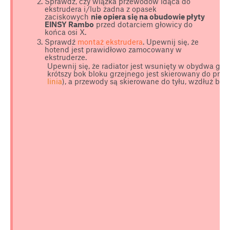
Sprawdź, czy wiązka przewodów idąca do
ekstrudera i/lub żadna z opasek
zaciskowych
nie opiera się na obudowie płyty
EINSY Rambo
przed dotarciem głowicy do
końca osi X.
Sprawdź
montaż ekstrudera
. Upewnij się, że
hotend jest prawidłowo zamocowany w
ekstruderze.
Upewnij się, że radiator jest wsunięty w obydwa gni
krótszy bok bloku grzejnego jest skierowany do przo
linia
), a przewody są skierowane do tyłu, wzdłuż blok