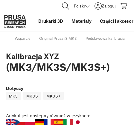
Polski
Zaloguj
Drukarki 3D
Materiały
Części i akcesor
Wsparcie
Original Prusa i3 MK3
Podstawowa kalibracja
Kalibracja XYZ
(MK3/MK3S/MK3S+)
Dotyczy
MK3
MK3S
MK3S+
Artykuł
jest dostępny również w językach: