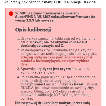
kalibrację XYZ osobno z
menu LCD - Kalibracja
- XYZ cal.
W
MK3S z zamontowanym czujnikiem
SuperPINDA MUSISZ zaktualizować firmware do
wersji 3.9.3 lub nowszej!
Opis kalibracji
Drukarka rozpocznie kalibrację od wyrównania
osi Z.
Upewnij się, że obydwa końce osi X
docierają do szczytu osi Z
.
W następnym kroku drukarka zapyta, czy na
podgrzewanym stole znajduje się stalowa płyta.
Z
de
jmij płytę na czas pomiaru pierwszych 4
punktów kalibracyjnych, po czym wybierz
[Nie].
Sprawdź, czy
dysza jest czysta
i potwierdź
komunikat ekranowy.
Połóż kartkę papieru (np. Prusa Cheatsheet) na
stole - jeśli dysza zahaczy o papier,
to
natychmiast
naciśnij
przycisk Reset.
Czujnik
P.I.N.D.A. jest prawdopodobnie ustawiony zbyt
wysoko. Obniż go o 2-3 obroty i uruchom
ponownie kalibrację XYZ. Więcej informacji
poniżej.
Nie zostawiaj drukarki bez nadzoru przez całą