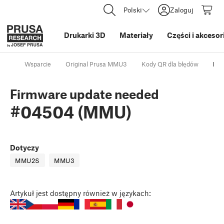
Polski
Zaloguj
Drukarki 3D
Materiały
Części i akcesor
Wsparcie
Original Prusa MMU3
Kody QR dla błędów
Fir
Firmware update needed
#04504 (MMU)
Dotyczy
MMU2S
MMU3
Artykuł
jest dostępny również w językach: