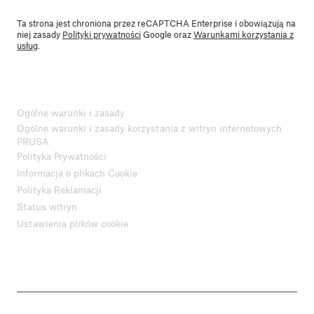
Ta strona jest chroniona przez reCAPTCHA Enterprise i obowiązują na
niej zasady
Polityki prywatności
Google oraz
Warunkami korzystania z
usług
.
Ogólne warunki i zasady
Ogólne warunki i zasady korzystania z witryn internetowych
PRUSA
Polityka Prywatności
Informacja o plikach Cookie
Polityka Reklamacji
Status witryn
Ustawienia plików cookie