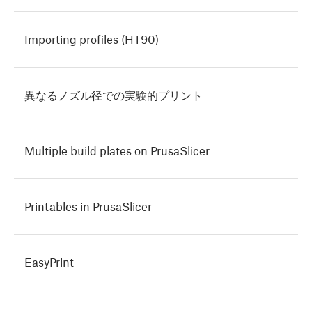
Importing profiles (HT90)
異なるノズル径での実験的プリント
Multiple build plates on PrusaSlicer
Printables in PrusaSlicer
EasyPrint