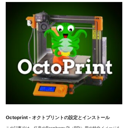
Octoprint - オクトプリントの設定とインストール
この記事では、任意のRaspberry Pi（RPi）用の独自イメージを