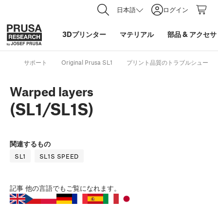
日本語
ログイン
3Dプリンター
マテリアル
部品
&
アクセサ
サポート
Original Prusa SL1
プリント品質のトラブルシューテ
Warped layers
(SL1/SL1S)
関連するもの
SL1
SL1S SPEED
記事
他の言語でもご覧になれます。