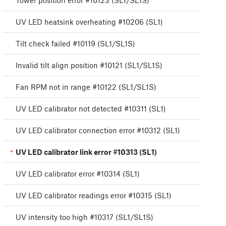
Tower position error #10123 (SL1/SL1S)
UV LED heatsink overheating #10206 (SL1)
Tilt check failed #10119 (SL1/SL1S)
Invalid tilt align position #10121 (SL1/SL1S)
Fan RPM not in range #10122 (SL1/SL1S)
UV LED calibrator not detected #10311 (SL1)
UV LED calibrator connection error #10312 (SL1)
UV LED calibrator link error #10313 (SL1)
UV LED calibrator error #10314 (SL1)
UV LED calibrator readings error #10315 (SL1)
UV intensity too high #10317 (SL1/SL1S)