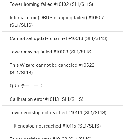
Tower homing failed #10102 (SL1/SL1S)
Internal error (DBUS mapping failed) #10507
(SL1/SL1S)
Cannot set update channel #10513 (SL1/SL1S)
Tower moving failed #10103 (SL1/SL1S)
This Wizard cannot be canceled #10522
(SL1/SL1S)
QRエラーコード
Calibration error #10113 (SL1/SL1S)
Tower endstop not reached #10114 (SL1/SL1S)
Tilt endstop not reached #10115 (SL1/SL1S)