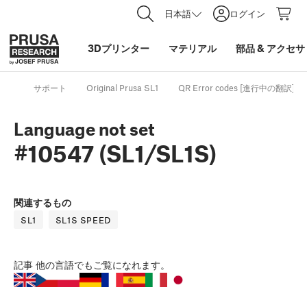
日本語
ログイン
3Dプリンター
マテリアル
部品
&
アクセサ
サポート
Original Prusa SL1
QR Error codes [進行中の翻訳]
Language not set
#10547 (SL1/SL1S)
関連するもの
SL1
SL1S SPEED
記事
他の言語でもご覧になれます。