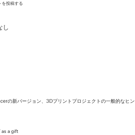
トを投稿する
なし
Slicerの新バージョン、3Dプリントプロジェクトの一般的な
 as a gift