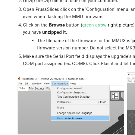
Unzip the .zip file to a folder on your computer.
Open PrusaSlicer, click on the 'Configuration' menu, and 
even when flashing the MMU firmware.
Click on the
Browse
button (
green arrow
right picture
you have
unzipped
it.
The filename of the firmware for the MMU3 is '
p
firmware version number. Do not select the MK3
Make sure the Serial Port field displays the upgrade's 
COM port assigned (ex. COM8). Click
Flash!
and let th