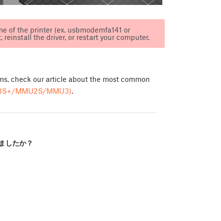
name of the printer (ex. usbmodemfa141 or
 reinstall the driver, or restart your computer.
ems, check our article about the most common
+/MMU2S/MMU3)
.
ましたか？