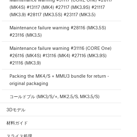
(MK4S) #13117 (MK4) #27117 (MK3.9S) #21117
(MK3.9) #28117 (MK3.5S) #23117 (MK3.5)
Maintenance failure warning #28116 (MK3.5S)
#23116 (MK3.5)
Maintenance failure warning #31116 (CORE One)
#26116 (MK4S) #13116 (MK4) #27116 (MK3.9S)
#21116 (MK3.9)
Packing the MK4/S + MMU3 bundle for return -
original packaging
コールドプル (MK3/S/+, MK2.5/S, MK3.5/S)
3Dモデル
材料ガイド
スライス処理