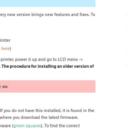
ery new version brings new features and fixes. To
rinter
d
here
)
printer, power it up and go to
LCD menu ->
. The procedure for installing an older version of
be
on
.
If you do not have this installed, it is found in the
where you download the latest firmware.
mware (
green squares
). To find the correct