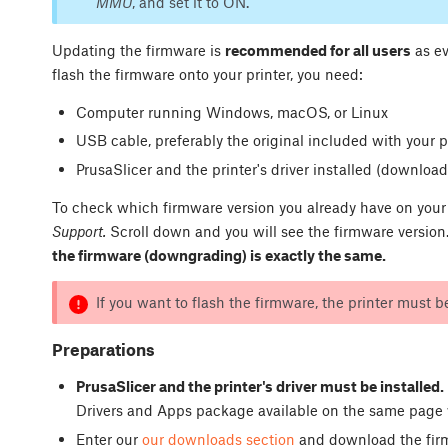
MMU
, and set it to ON.
Updating the firmware is
recommended for all users
as ev
flash the firmware onto your printer, you need:
Computer running Windows, macOS, or Linux
USB cable, preferably the original included with your p
PrusaSlicer and the printer's driver installed (downloa
To check which firmware version you already have on your 
Support.
Scroll down and you will see the firmware version
the firmware (downgrading) is exactly the same.
If you want to flash the firmware, the printer must 
Preparations
PrusaSlicer and the printer's driver must be installed.
Drivers and Apps package available on the same page 
Enter our
our downloads section
and download the fir