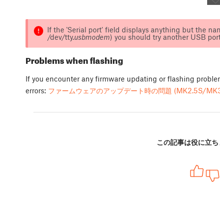
If the 'Serial port' field displays anything but the 
/dev/tty.
usbmodem
) you should try another USB port,
Problems when flashing
If you encounter any firmware updating or flashing probl
errors:
ファームウェアのアップデート時の問題 (MK2.5S/MK3S
この記事は役に立ち