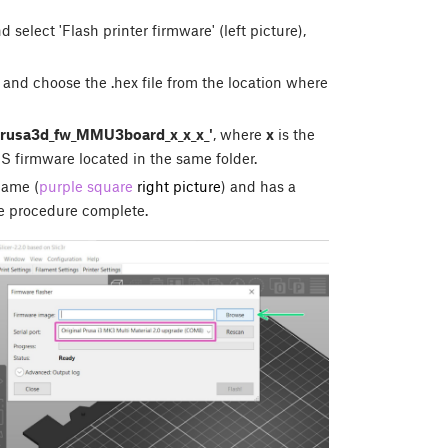
select 'Flash printer firmware' (left picture),
) and choose the .hex file from the location where
rusa3d_fw_MMU3board_x_x_x_'
, where
x
is the
S firmware located in the same folder.
name (
purple square
right picture
) and has a
e procedure complete.