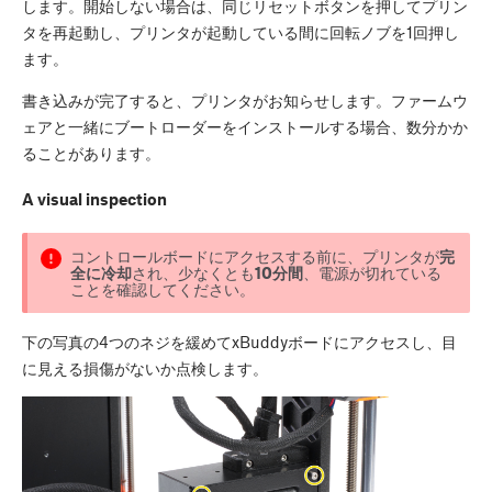
します。開始しない場合は、同じリセットボタンを押してプリン
タを再起動し、プリンタが起動している間に回転ノブを1回押し
ます。
書き込みが完了すると、プリンタがお知らせします。ファームウ
ェアと一緒にブートローダーをインストールする場合、数分かか
ることがあります。
A visual inspection
コントロールボードにアクセスする前に、プリンタが
完
全に冷却
され、少なくとも
10分間
、電源が切れている
ことを確認してください。
下の写真の4つのネジを緩めてxBuddyボードにアクセスし、目
に見える損傷がないか点検します。