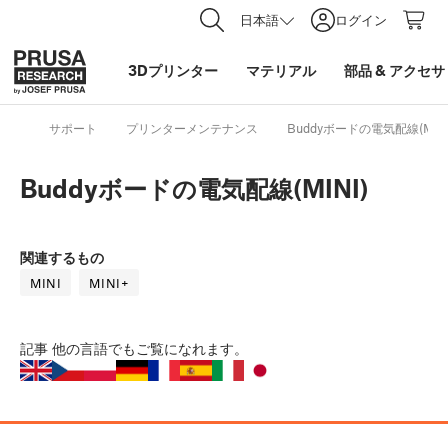
日本語
ログイン
3Dプリンター
マテリアル
部品
&
アクセサ
サポート
プリンターメンテナンス
Buddyボードの電気配線(MINI
Buddyボードの電気配線(MINI)
関連するもの
MINI
MINI+
記事
他の言語でもご覧になれます。