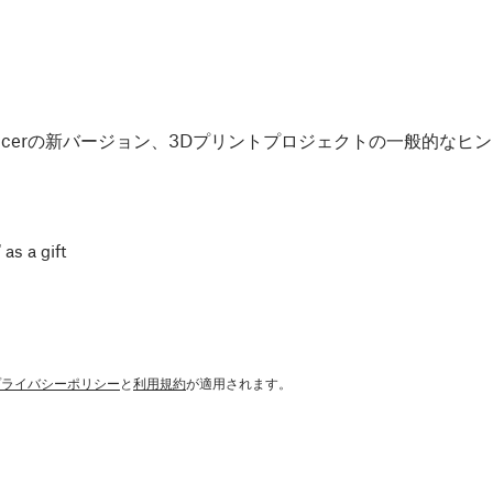
Slicerの新バージョン、3Dプリントプロジェクトの一般的な
 as a gift
プライバシーポリシー
と
利用規約
が適用されます。