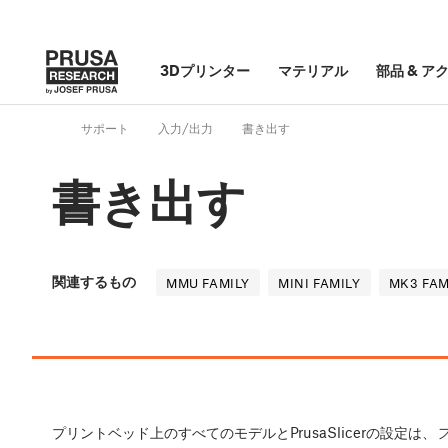
3Dプリンター
マテリアル
部品
&
ア
サポート
入力/出力
書き出す
書き出す
関連するもの
MMU FAMILY
MINI FAMILY
MK3 FAM
プリントベッド上のすべてのモデルとPrusaSlicerの設定は、