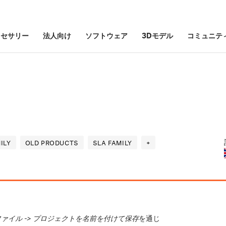
クセサリー
法人向け
ソフトウェア
3Dモデル
コミュニテ
ILY
OLD PRODUCTS
SLA FAMILY
+
ファイル -> プロジェクトを名前を付けて保存
を通じ