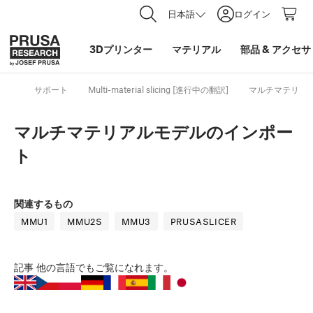
日本語
ログイン
3Dプリンター
マテリアル
部品
&
アクセサ
サポート
Multi-material slicing [進行中の翻訳]
マルチマテリア
マルチマテリアルモデルのインポー
ト
関連するもの
MMU1
MMU2S
MMU3
PRUSASLICER
記事
他の言語でもご覧になれます。